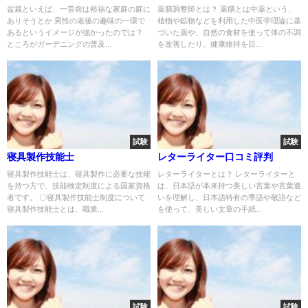
盆栽といえば、一昔前は裕福な家庭の庭に
薬膳調整師とは？ 薬膳とは中薬という、
ありそうとか 男性の老後の趣味の一環で
植物や鉱物などを利用した中医学理論に基
あるというイメージが強かったのでは？
づいた薬や、自然の食材を使って体の不調
ところがガーデニングの普及...
を改善したり、健康維持を目...
試験
試験
寝具製作技能士
レターライター口コミ評判
寝具製作技能士は、寝具製作に必要な技能
レターライターとは？ レターライターと
を持つ方で、技能検定制度による国家資格
は、日本語が本来持つ美しい言葉や言葉遣
者です。 〇寝具製作技能士制度について
いを理解し、日本語特有の季語や敬語など
寝具製作技能士とは、職業...
を使って、美しい文章の手紙...
試験
試験