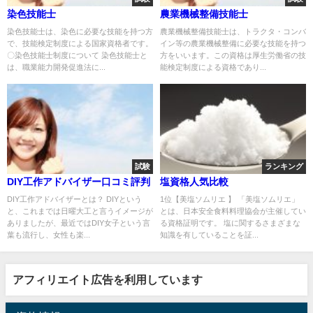
染色技能士
農業機械整備技能士
染色技能士は、染色に必要な技能を持つ方
農業機械整備技能士は、トラクタ・コンバ
で、技能検定制度による国家資格者です。
イン等の農業機械整備に必要な技能を持つ
〇染色技能士制度について 染色技能士と
方をいいます。この資格は厚生労働省の技
は、職業能力開発促進法に...
能検定制度による資格であり...
試験
ランキング
DIY工作アドバイザー口コミ評判
塩資格人気比較
DIY工作アドバイザーとは？ DIYという
1位【美塩ソムリエ 】 「美塩ソムリエ」
と、これまでは日曜大工と言うイメージが
とは、日本安全食料料理協会が主催してい
ありましたが、最近ではDIY女子という言
る資格証明です。 塩に関するさまざまな
葉も流行し、女性も楽...
知識を有していることを証...
アフィリエイト広告を利用しています