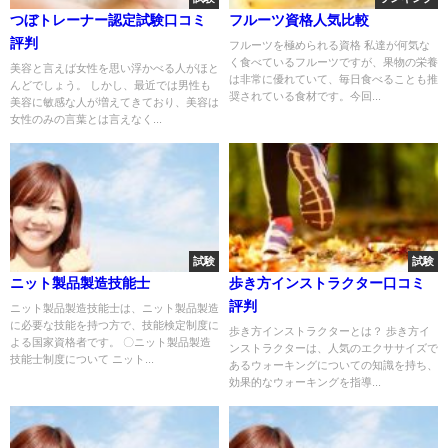
つぼトレーナー認定試験口コミ
フルーツ資格人気比較
評判
フルーツを極められる資格 私達が何気な
く食べているフルーツですが、果物の栄養
美容と言えば女性を思い浮かべる人がほと
は非常に優れていて、毎日食べることも推
んどでしょう。 しかし、最近では男性も
奨されている食材です。今回...
美容に敏感な人が増えてきており、美容は
女性のみの言葉とは言えなく...
試験
試験
ニット製品製造技能士
歩き方インストラクター口コミ
評判
ニット製品製造技能士は、ニット製品製造
に必要な技能を持つ方で、技能検定制度に
歩き方インストラクターとは？ 歩き方イ
よる国家資格者です。 〇ニット製品製造
ンストラクターは、人気のエクササイズで
技能士制度について ニット...
あるウォーキングについての知識を持ち、
効果的なウォーキングを指導...