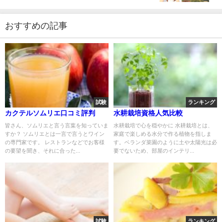
おすすめの記事
試験
ランキング
カクテルソムリエ口コミ評判
水耕栽培資格人気比較
皆さん、ソムリエと言う言葉を知っていま
水耕栽培で心を穏やかに 水耕栽培とは、
すか？ ソムリエとは一言で言うとワイン
家庭で楽しめる水分で作る植物を指しま
の専門家です。 レストランなどでお客様
す。ベランダ菜園のように土や太陽光は必
の要望を聞き、それに合った...
要でないため、部屋のインテリ...
試験
ランキング