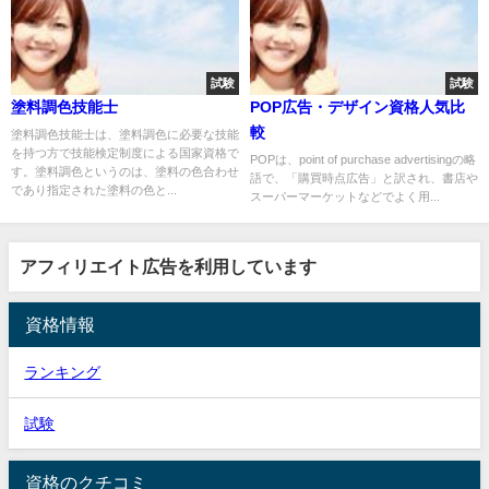
試験
試験
塗料調色技能士
POP広告・デザイン資格人気比
較
塗料調色技能士は、塗料調色に必要な技能
を持つ方で技能検定制度による国家資格で
POPは、point of purchase advertisingの略
す。塗料調色というのは、塗料の色合わせ
語で、「購買時点広告」と訳され、書店や
であり指定された塗料の色と...
スーパーマーケットなどでよく用...
アフィリエイト広告を利用しています
資格情報
ランキング
試験
資格のクチコミ