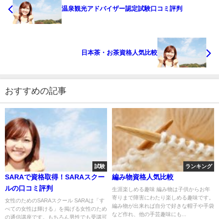
温泉観光アドバイザー認定試験口コミ評判
日本茶・お茶資格人気比較
おすすめの記事
試験
ランキング
SARAで資格取得！SARAスクー
編み物資格人気比較
ルの口コミ評判
生涯楽しめる趣味 編み物は子供からお年
寄りまで障害にわたり楽しめる趣味です。
女性のためのSARAスクール SARAは「す
編み物が出来れば自分で好きな帽子や手袋
べての女性は輝ける」を掲げる女性のため
など作れ、他の手芸趣味にも...
の通信講座です。もちろん男性でも受講可