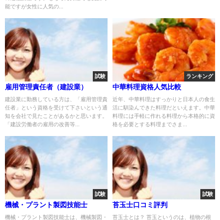
能ですが女性に人気の...
試験
ランキング
雇用管理責任者（建設業）
中華料理資格人気比較
建設業に勤務している方は、「雇用管理責
近年、中華料理はすっかりと日本人の食生
任者」という資格を受けて下さいという通
活に馴染んできた料理だといえます。中華
知を会社で見たことがあるかと思います。
料理には手軽に作れる料理から本格的に資
「建設労働者の雇用の改善等...
格を必要とする料理までさま...
試験
試験
機械・プラント製図技能士
苔玉士口コミ評判
機械・プラント製図技能士は、機械製図・
苔玉士とは？ 苔玉というのは、植物の根