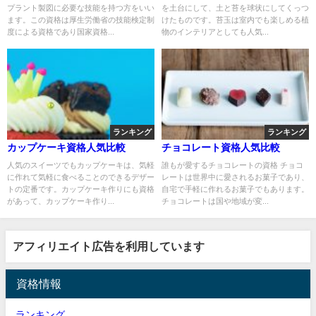
プラント製図に必要な技能を持つ方をいい
を土台にして、土と苔を球状にしてくっつ
ます。この資格は厚生労働省の技能検定制
けたものです。苔玉は室内でも楽しめる植
度による資格であり国家資格...
物のインテリアとしても人気...
ランキング
ランキング
カップケーキ資格人気比較
チョコレート資格人気比較
人気のスイーツでもカップケーキは、気軽
誰もが愛するチョコレートの資格 チョコ
に作れて気軽に食べることのできるデザー
レートは世界中に愛されるお菓子であり、
トの定番です。カップケーキ作りにも資格
自宅で手軽に作れるお菓子でもあります。
があって、カップケーキ作り...
チョコレートは国や地域が変...
アフィリエイト広告を利用しています
資格情報
ランキング