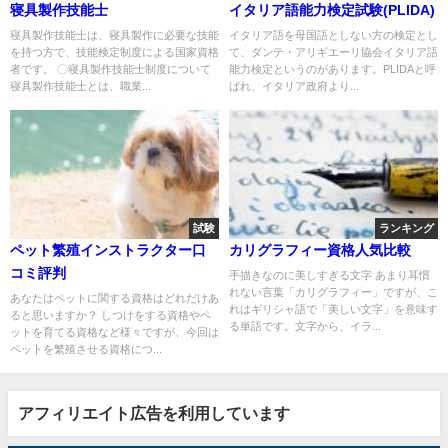
寝具製作技能士
イタリア語能力検定試験(PLIDA)
寝具製作技能士は、寝具製作に必要な技能
イタリア語を母国語としない方の検定とし
を持つ方で、技能検定制度による国家資格
て、ダンテ・アリギエーリ協会イタリア語
者です。 〇寝具製作技能士制度について
能力検定というのがあります。PLIDAと呼
寝具製作技能士とは、職業...
ばれ、イタリア政府より...
試験
ランキング
ペット繁殖インストラクター口
カリグラフィー資格人気比較
コミ評判
手描きなのに美しすぎる文字 あまり耳慣
れない言葉「カリグラフィー」ですが、こ
あなたはペットに関する資格はどれだけあ
れはギリシャ語で「美しい文字」を意味す
ると思いますか？ しつけをする資格やペ
る単語です。文字から、イラ...
ットを育てる資格など様々ですが、今回は
ペットを繁殖させる資格につ...
アフィリエイト広告を利用しています