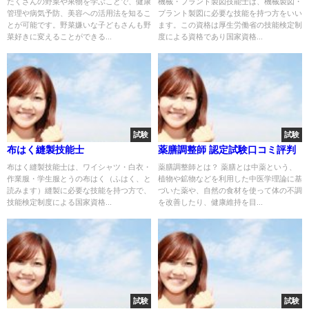
たくさんの野菜や果物を学ぶことで、健康
機械・プラント製図技能士は、機械製図・
管理や病気予防、美容への活用法を知るこ
プラント製図に必要な技能を持つ方をいい
とが可能です。野菜嫌いな子どもさんも野
ます。この資格は厚生労働省の技能検定制
菜好きに変えることができる...
度による資格であり国家資格...
試験
試験
布はく縫製技能士
薬膳調整師 認定試験口コミ評判
布はく縫製技能士は、ワイシャツ・白衣・
薬膳調整師とは？ 薬膳とは中薬という、
作業服・学生服とうの布はく（ふはく、と
植物や鉱物などを利用した中医学理論に基
読みます）縫製に必要な技能を持つ方で、
づいた薬や、自然の食材を使って体の不調
技能検定制度による国家資格...
を改善したり、健康維持を目...
試験
試験