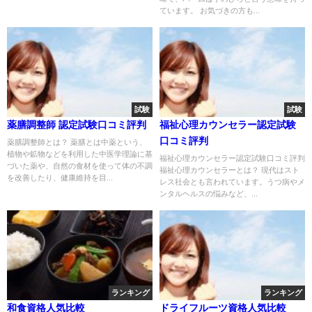
ています。 お気づきの方も...
試験
試験
薬膳調整師 認定試験口コミ評判
福祉心理カウンセラー認定試験
口コミ評判
薬膳調整師とは？ 薬膳とは中薬という、
植物や鉱物などを利用した中医学理論に基
福祉心理カウンセラー認定試験口コミ評判
づいた薬や、自然の食材を使って体の不調
福祉心理カウンセラーとは？ 現代はスト
を改善したり、健康維持を目...
レス社会とも言われています。うつ病やメ
ンタルヘルスの悩みなど、...
ランキング
ランキング
和食資格人気比較
ドライフルーツ資格人気比較