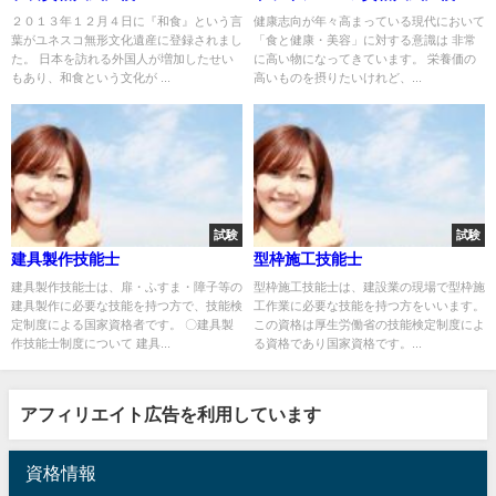
２０１３年１２月４日に『和食』という言
健康志向が年々高まっている現代において
葉がユネスコ無形文化遺産に登録されまし
「食と健康・美容」に対する意識は 非常
た。 日本を訪れる外国人が増加したせい
に高い物になってきています。 栄養価の
もあり、和食という文化が ...
高いものを摂りたいけれど、...
試験
試験
建具製作技能士
型枠施工技能士
建具製作技能士は、扉・ふすま・障子等の
型枠施工技能士は、建設業の現場で型枠施
建具製作に必要な技能を持つ方で、技能検
工作業に必要な技能を持つ方をいいます。
定制度による国家資格者です。 〇建具製
この資格は厚生労働省の技能検定制度によ
作技能士制度について 建具...
る資格であり国家資格です。...
アフィリエイト広告を利用しています
資格情報