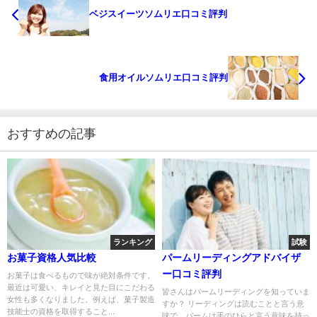
ベジスイーツソムリエ口コミ評判
食用オイルソムリエ口コミ評判
おすすめの記事
ランキング
試験
お菓子資格人気比較
パームリーディングアドバイザ
ー口コミ評判
お菓子は食べるもので味が絶対条件です。
最近は可愛い、キレイと見た目にこだわる
皆さんはパームリーディングを知っていま
女性も多くなりました。例えば、菓子製造
すか？ リーディングは読むことと言う意
技能士の資格を取得すること...
味で、パームは手のひらと言う意味を持っ