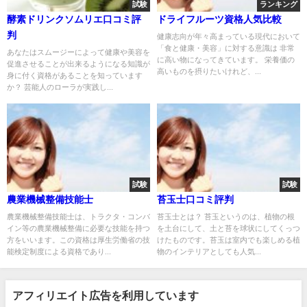
試験
ランキング
酵素ドリンクソムリエ口コミ評
ドライフルーツ資格人気比較
判
健康志向が年々高まっている現代において
「食と健康・美容」に対する意識は 非常
あなたはスムージーによって健康や美容を
に高い物になってきています。 栄養価の
促進させることが出来るようになる知識が
高いものを摂りたいけれど、...
身に付く資格があることを知っています
か？ 芸能人のローラが実践し...
試験
試験
農業機械整備技能士
苔玉士口コミ評判
農業機械整備技能士は、トラクタ・コンバ
苔玉士とは？ 苔玉というのは、植物の根
イン等の農業機械整備に必要な技能を持つ
を土台にして、土と苔を球状にしてくっつ
方をいいます。この資格は厚生労働省の技
けたものです。苔玉は室内でも楽しめる植
能検定制度による資格であり...
物のインテリアとしても人気...
アフィリエイト広告を利用しています