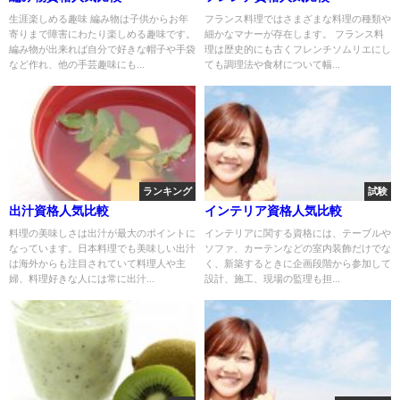
生涯楽しめる趣味 編み物は子供からお年
フランス料理ではさまざまな料理の種類や
寄りまで障害にわたり楽しめる趣味です。
細かなマナーが存在します。 フランス料
編み物が出来れば自分で好きな帽子や手袋
理は歴史的にも古くフレンチソムリエにし
など作れ、他の手芸趣味にも...
ても調理法や食材について幅...
ランキング
試験
出汁資格人気比較
インテリア資格人気比較
料理の美味しさは出汁が最大のポイントに
インテリアに関する資格には、テーブルや
なっています。日本料理でも美味しい出汁
ソファ、カーテンなどの室内装飾だけでな
は海外からも注目されていて料理人や主
く、新築するときに企画段階から参加して
婦、料理好きな人には常に出汁...
設計、施工、現場の監理も担...