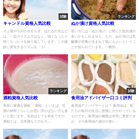
試験
ランキング
キャンドル資格人気比較
ぬか漬け資格人気比較
そよ風や小川のせせらぎ、ほたるの光など
若い方には「ぬか漬け」と聞くと抵抗感が
は、一定のリズムではなく、強くなったり
多いかもしれません。ただ、ぬか漬けは乳
弱くなったりを繰り返しています。この微
酸菌や栄養が含まれて肌にもよいというこ
妙に変化するリズムを「１/...
とが知られています。一般的...
ランキング
試験
酒粕資格人気比較
食用油アドバイザー口コミ評判
美容に最適な酒粕 「酒粕」といえば、甘
食用油アドバイザーとは？ 食用油は、私
酒の材料くらいしか思い浮かばない方も多
たちの毎日の生活に密接にかかわっている
いと思います。名前はとても有名ですが、
ものです。食用油の種類は非常に豊富です
酒粕とは、日本酒などのもろ...
が、その食用油の成分や使い...