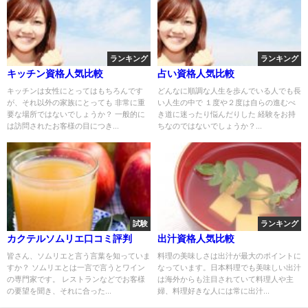
ランキング
ランキング
キッチン資格人気比較
占い資格人気比較
キッチンは女性にとってはもちろんです
どんなに順調な人生を歩んでいる人でも長
が、それ以外の家族にとっても 非常に重
い人生の中で １度や２度は自らの進むべ
要な場所ではないでしょうか？ 一般的に
き道に迷ったり悩んだりした 経験をお持
は訪問されたお客様の目につき...
ちなのではないでしょうか？...
試験
ランキング
カクテルソムリエ口コミ評判
出汁資格人気比較
皆さん、ソムリエと言う言葉を知っていま
料理の美味しさは出汁が最大のポイントに
すか？ ソムリエとは一言で言うとワイン
なっています。日本料理でも美味しい出汁
の専門家です。 レストランなどでお客様
は海外からも注目されていて料理人や主
の要望を聞き、それに合った...
婦、料理好きな人には常に出汁...