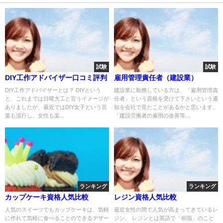
試験
試験
DIY工作アドバイザー口コミ評判
雇用管理責任者（建設業）
DIY工作アドバイザーとは？ DIYという
建設業に勤務している方は、「雇用管理責
と、これまでは日曜大工と言うイメージが
任者」という資格を受けて下さいという通
ありましたが、最近ではDIY女子という言
知を会社で見たことがあるかと思います。
葉も流行し、女性も楽...
「建設労働者の雇用の改善等...
ランキング
ランキング
カップケーキ資格人気比較
レジン資格人気比較
人気のスイーツでもカップケーキは、気軽
最近女性の間で人気が高まってきているレ
に作れて気軽に食べることのできるデザー
ジン。 レジンとは英語で「樹脂」のこと