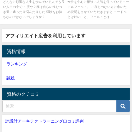
どんなに順調な人生を歩んでいる人でも長
女性を中心に根強い人気を保っているニー
い人生の中で １度や２度は自らの進むべ
ドルフェルト。 ご存じのない方に念のた
き道に迷ったり悩んだりした 経験をお持
め説明をさせていただきますと ニードル
ちなのではないでしょうか？...
とは針のこと、フェルトとは...
アフィリエイト広告を利用しています
資格情報
ランキング
試験
資格のクチコミ
諒設計アーキテクトラーニング口コミ評判