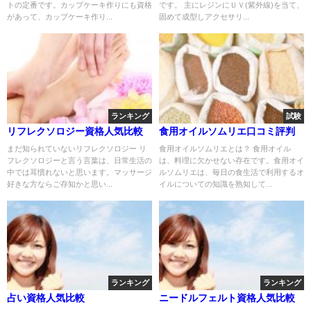
トの定番です。カップケーキ作りにも資格
です。 主にレジンにＵＶ(紫外線)を当て、
があって、カップケーキ作り...
固めて成型しアクセサリ...
ランキング
試験
リフレクソロジー資格人気比較
食用オイルソムリエ口コミ評判
まだ知られていないリフレクソロジー リ
食用オイルソムリエとは？ 食用オイル
フレクソロジーと言う言葉は、日常生活の
は、料理に欠かせない存在です。食用オイ
中では耳慣れないと思います。マッサージ
ルソムリエは、毎日の食生活で利用するオ
好きな方ならご存知かと思い...
イルについての知識を熟知して...
ランキング
ランキング
占い資格人気比較
ニードルフェルト資格人気比較