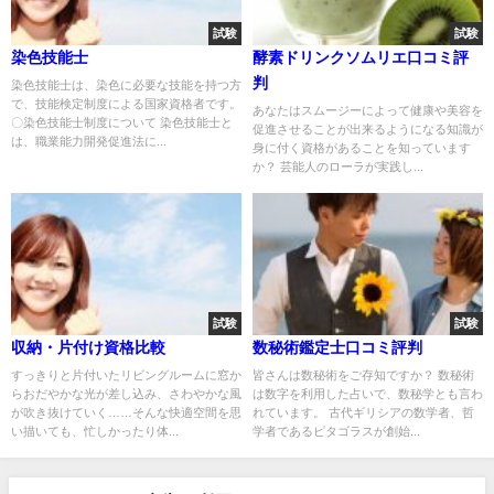
試験
試験
染色技能士
酵素ドリンクソムリエ口コミ評
判
染色技能士は、染色に必要な技能を持つ方
で、技能検定制度による国家資格者です。
あなたはスムージーによって健康や美容を
〇染色技能士制度について 染色技能士と
促進させることが出来るようになる知識が
は、職業能力開発促進法に...
身に付く資格があることを知っています
か？ 芸能人のローラが実践し...
試験
試験
収納・片付け資格比較
数秘術鑑定士口コミ評判
すっきりと片付いたリビングルームに窓か
皆さんは数秘術をご存知ですか？ 数秘術
らおだやかな光が差し込み、さわやかな風
は数字を利用した占いで、数秘学とも言わ
が吹き抜けていく……そんな快適空間を思
れています。 古代ギリシアの数学者、哲
い描いても、忙しかったり体...
学者であるピタゴラスが創始...