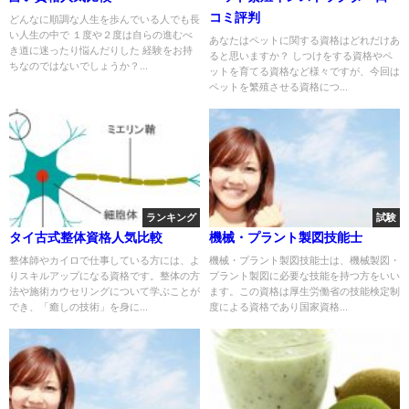
コミ評判
どんなに順調な人生を歩んでいる人でも長
い人生の中で １度や２度は自らの進むべ
あなたはペットに関する資格はどれだけあ
き道に迷ったり悩んだりした 経験をお持
ると思いますか？ しつけをする資格やペ
ちなのではないでしょうか？...
ットを育てる資格など様々ですが、今回は
ペットを繁殖させる資格につ...
ランキング
試験
タイ古式整体資格人気比較
機械・プラント製図技能士
整体師やカイロで仕事している方には、よ
機械・プラント製図技能士は、機械製図・
りスキルアップになる資格です。整体の方
プラント製図に必要な技能を持つ方をいい
法や施術カウセリングについて学ぶことが
ます。この資格は厚生労働省の技能検定制
でき、「癒しの技術」を身に...
度による資格であり国家資格...