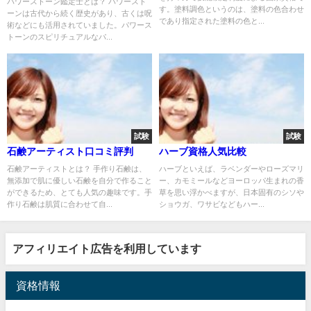
パワーストーン鑑定士とは？ パワースト
す。塗料調色というのは、塗料の色合わせ
ーンは古代から続く歴史があり、古くは呪
であり指定された塗料の色と...
術などにも活用されていました。パワース
トーンのスピリチュアルなパ...
試験
試験
石鹸アーティスト口コミ評判
ハーブ資格人気比較
石鹸アーティストとは？ 手作り石鹸は、
ハーブといえば、ラベンダーやローズマリ
無添加で肌に優しい石鹸を自分で作ること
ー、カモミールなどヨーロッパ生まれの香
ができるため、とても人気の趣味です。手
草を思い浮かべますが、日本固有のシソや
作り石鹸は肌質に合わせて自...
ショウガ、ワサビなどもハー...
アフィリエイト広告を利用しています
資格情報