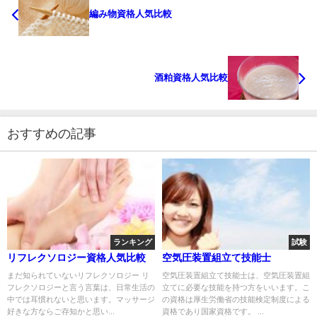
編み物資格人気比較
酒粕資格人気比較
おすすめの記事
ランキング
試験
リフレクソロジー資格人気比較
空気圧装置組立て技能士
まだ知られていないリフレクソロジー リ
空気圧装置組立て技能士は、空気圧装置組
フレクソロジーと言う言葉は、日常生活の
立てに必要な技能を持つ方をいいます。こ
中では耳慣れないと思います。マッサージ
の資格は厚生労働省の技能検定制度による
好きな方ならご存知かと思い...
資格であり国家資格です。 ...