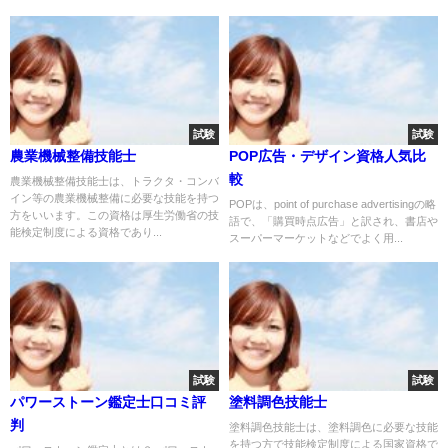
試験
試験
農業機械整備技能士
POP広告・デザイン資格人気比
較
農業機械整備技能士は、トラクタ・コンバ
イン等の農業機械整備に必要な技能を持つ
POPは、point of purchase advertisingの略
方をいいます。この資格は厚生労働省の技
語で、「購買時点広告」と訳され、書店や
能検定制度による資格であり...
スーパーマーケットなどでよく用...
試験
試験
パワーストーン鑑定士口コミ評
塗料調色技能士
判
塗料調色技能士は、塗料調色に必要な技能
を持つ方で技能検定制度による国家資格で