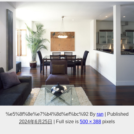
%e5%8f%8e%e7%b4%8d%ef%bc%92
By
ran
|
Published
2024年6月25日
|
Full size is
500 × 388
pixels