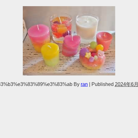
83%b3%e3%83%89%e3%83%ab
By
ran
|
Published
2024年6